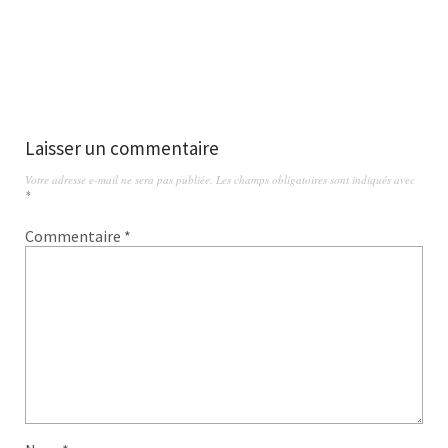
Laisser un commentaire
Votre adresse e-mail ne sera pas publiée.
Les champs obligatoires sont indiqués avec
*
Commentaire
*