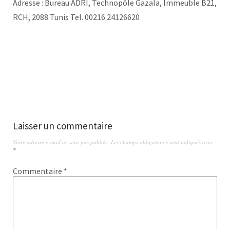
Adresse : Bureau ADRI, Technopôle Gazala, Immeuble B21,
RCH, 2088 Tunis Tel. 00216 24126620
Laisser un commentaire
Votre adresse e-mail ne sera pas publiée.
Les champs obligatoires sont indiqués avec
*
Commentaire
*