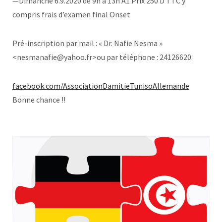
—Dimanche 6.9.2020 de 9h à 13h A1 Prix 250 D TTC y
compris frais d’examen final Onset
Pré-inscription par mail : « Dr. Nafie Nesma »
<nesmanafie@yahoo.fr>ou par téléphone : 24126620.
facebook.com/AssociationDamitieTunisoAllemande
Bonne chance !!