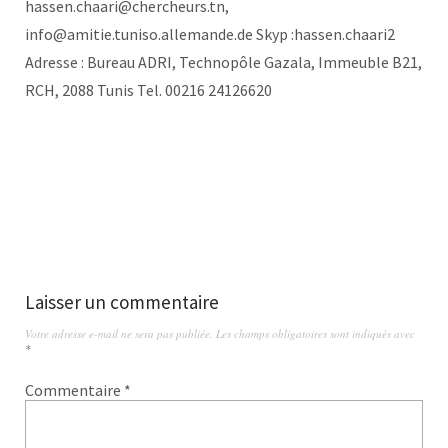
hassen.chaari@chercheurs.tn,
info@amitie.tuniso.allemande.de Skyp :hassen.chaari2
Adresse : Bureau ADRI, Technopôle Gazala, Immeuble B21,
RCH, 2088 Tunis Tel. 00216 24126620
Laisser un commentaire
Votre adresse e-mail ne sera pas publiée.
Les champs obligatoires sont indiqués avec
*
Commentaire
*