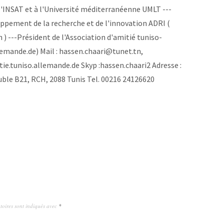
'INSAT et à l'Université méditerranéenne UMLT ---
oppement de la recherche et de l'innovation ADRI (
 ) ---Président de l'Association d'amitié tuniso-
mande.de) Mail : hassen.chaari@tunet.tn,
e.tuniso.allemande.de Skyp :hassen.chaari2 Adresse :
le B21, RCH, 2088 Tunis Tel. 00216 24126620
toires sont indiqués avec
*