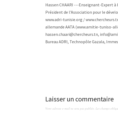
Hassen CHAARI ---Enseignant-Expert à l
Président de l'Association pour le dével
www.adri-tunisie.org / www.chercheurs.tn
allemande AATA (www.amitie-tuniso-alle
hassen.chaari@chercheurs.tn, info@amiti
Bureau ADRI, Technopôle Gazala, Immeub
Laisser un commentaire
Votre adresse e-mail ne sera pas publiée.
Les champs obliga