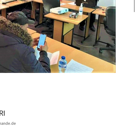
RI
mande.de