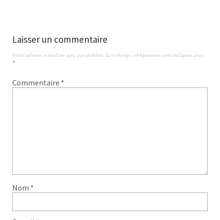
Laisser un commentaire
Votre adresse e-mail ne sera pas publiée.
Les champs obligatoires sont indiqués avec
*
Commentaire
*
Nom
*