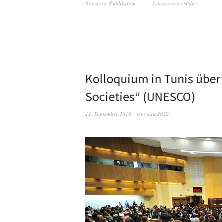
Kategorie
Publikation
Schlagwörter
slider
Kolloquium in Tunis über
Societies“ (UNESCO)
11. September 2018
von
aata2022