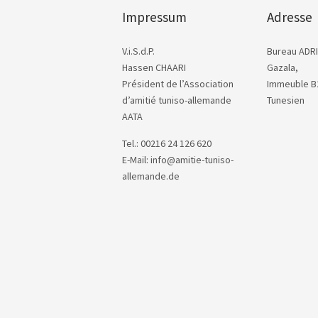
Impressum
Adresse
V.i.S.d.P.
Bureau ADRI
Hassen CHAARI
Gazala,
Président de l’Association
Immeuble B2
d’amitié tuniso-allemande
Tunesien
AATA
Tel.: 00216 24 126 620
E-Mail: info@amitie-tuniso-
allemande.de