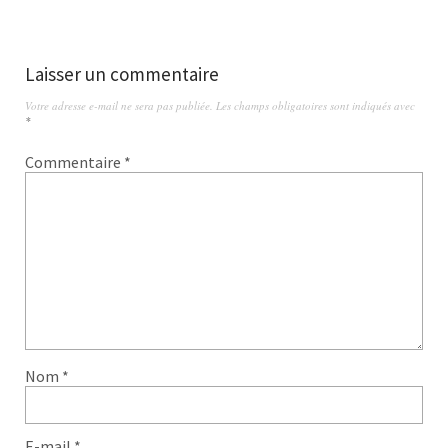
Laisser un commentaire
Votre adresse e-mail ne sera pas publiée.
Les champs obligatoires sont indiqués avec
*
Commentaire
*
Nom
*
E-mail
*