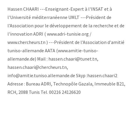
Hassen CHAARI ---Enseignant-Expert à l'INSAT et à
l'Université méditerranéenne UMLT ---Président de
l'Association pour le développement de la recherche et de
l'innovation ADRI ( www.adri-tunisie.org /
www.chercheurs.tn ) ---Président de l'Association d'amitié
tuniso-allemande AATA (www.amitie-tuniso-
allemande.de) Mail : hassen.chaari@tunet.tn,
hassen.chaari@chercheurs.tn,
info@amitie.tuniso.allemande.de Skyp :hassen.chaari2
Adresse : Bureau ADRI, Technopôle Gazala, Immeuble B21,
RCH, 2088 Tunis Tel. 00216 24126620